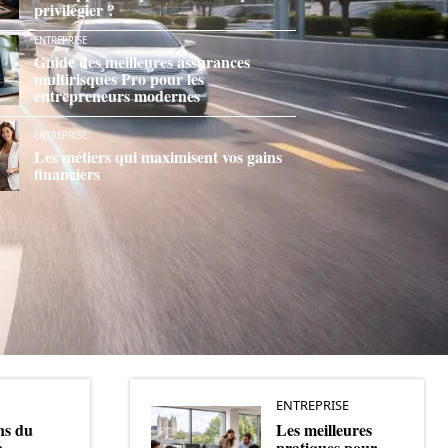
privilégier ?
ENTREPRISE
Guide des meilleures assurances
multirisques Pro pour les
entrepreneurs modernes
ENTREPRISE
Les métiers qui maximisent vos gains
financiers
ENTREPRISE
ns du
Les meilleures
n
pratiques pour