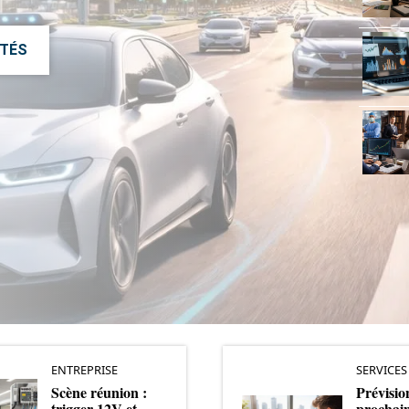
ITÉS
ENTREPRISE
SERVICES
Scène réunion :
Prévisio
trigger 12V et
prochai