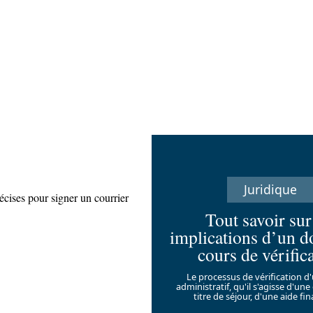
Juridique
cises pour signer un courrier
Tout savoir sur
implications d’un d
cours de vérific
Le processus de vérification d
administratif, qu'il s'agisse d'u
titre de séjour, d'une aide fi