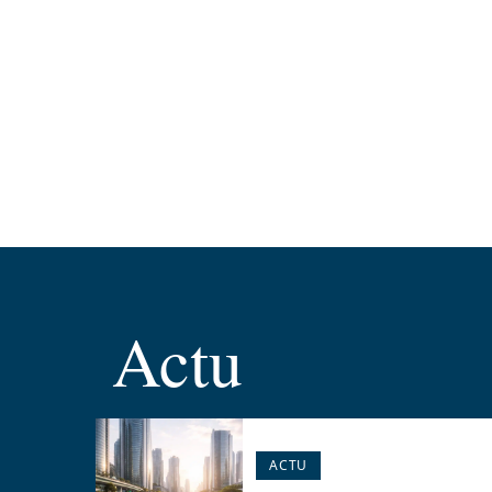
Actu
ACTU