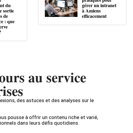
nt du
gérer un intranet
e sortie
à Amiens
es de
efficacement
e : que
erve
?
ours au service
rises
lexions, des astuces et des analyses sur le
us pousse à offrir un contenu riche et varié,
onnels dans leurs défis quotidiens.