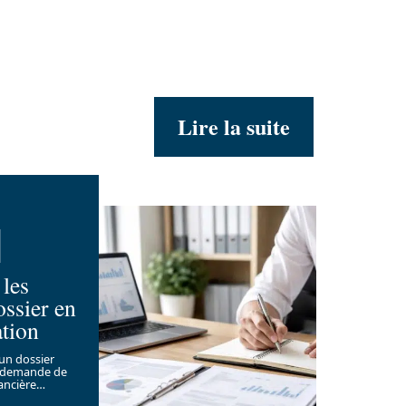
Lire la suite
 les
ossier en
ation
'un dossier
ne demande de
nancière
…