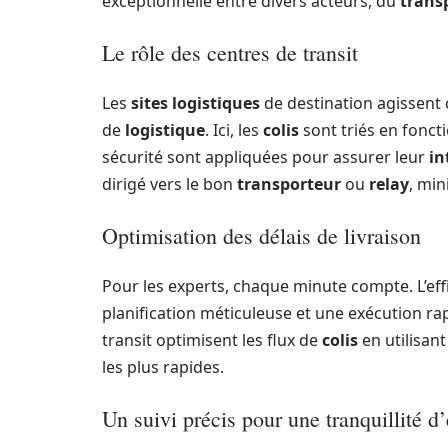
exceptionnelle entre divers acteurs, du
trans
Le rôle des centres de transit
Les
sites logistiques
de destination agissent
de
logistique
. Ici, les
colis
sont triés en fonct
sécurité sont appliquées pour assurer leur
in
dirigé vers le bon
transporteur
ou
relay
, min
Optimisation des délais de livraison
Pour les experts, chaque minute compte. L’eff
planification méticuleuse et une exécution r
transit optimisent les flux de
colis
en utilisan
les plus rapides.
Un suivi précis pour une tranquillité d’