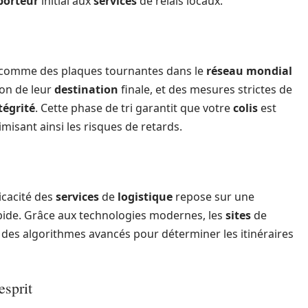
porteur
initial aux
services
de relais locaux.
 comme des plaques tournantes dans le
réseau mondial
ion de leur
destination
finale, et des mesures strictes de
tégrité
. Cette phase de tri garantit que votre
colis
est
imisant ainsi les risques de retards.
icacité des
services
de
logistique
repose sur une
apide. Grâce aux technologies modernes, les
sites
de
t des algorithmes avancés pour déterminer les itinéraires
esprit