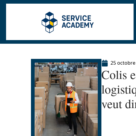
25 octobre
Colis e
logisti
veut di