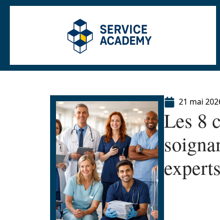
21 mai 202
Les 8 
soigna
experts