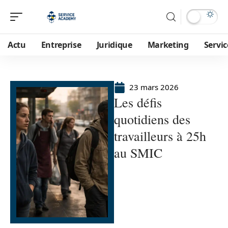
Actu
Entreprise
Juridique
Marketing
Servic
23 mars 2026
Les défis
quotidiens des
travailleurs à 25h
au SMIC