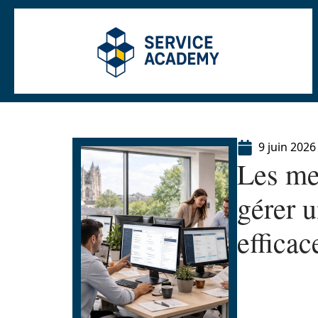
9 juin 2026
Les me
gérer 
effica