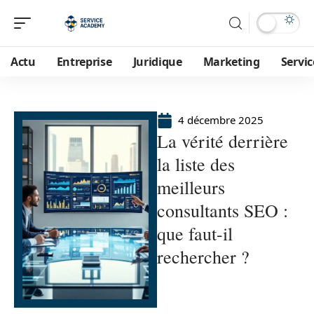
Actu
Entreprise
Juridique
Marketing
Servic
4 décembre 2025
La vérité derrière
la liste des
meilleurs
consultants SEO :
que faut-il
rechercher ?