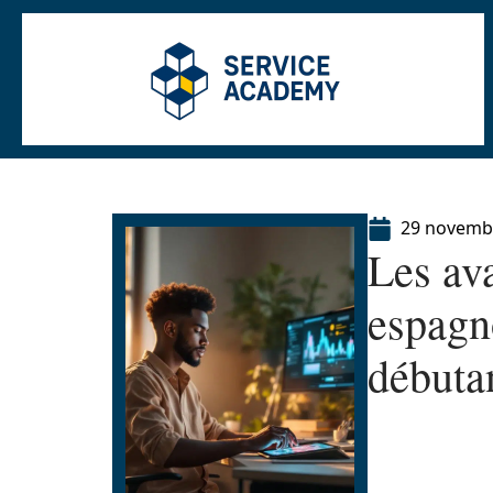
29 novemb
Les av
espagn
débuta