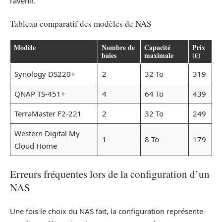
l’avenir.
Tableau comparatif des modèles de NAS
Modèle
Nombre de
Capacité
Prix
baies
maximale
(€)
Synology DS220+
2
32 To
319
QNAP TS-451+
4
64 To
439
TerraMaster F2-221
2
32 To
249
Western Digital My
1
8 To
179
Cloud Home
Erreurs fréquentes lors de la configuration d’un
NAS
Une fois le choix du NAS fait, la configuration représente