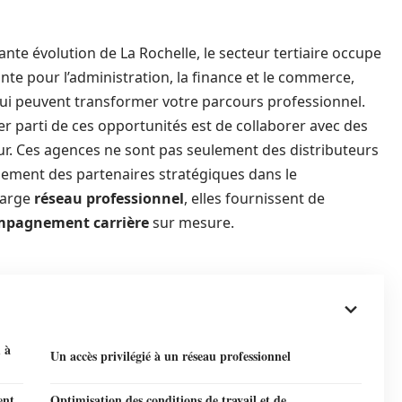
te évolution de La Rochelle, le secteur tertiaire occupe
nte pour l’administration, la finance et le commerce,
 qui peuvent transformer votre parcours professionnel.
rer parti de ces opportunités est de collaborer avec des
ur. Ces agences ne sont pas seulement des distributeurs
alement des partenaires stratégiques dans le
large
réseau professionnel
, elles fournissent de
mpagnement carrière
sur mesure.
m à
Un accès privilégié à un réseau professionnel
ent
Optimisation des conditions de travail et de