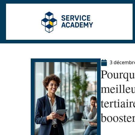
3 décembr
Pourqu
meille
tertiai
booster