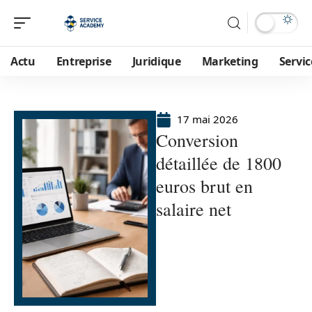
Actu
Entreprise
Juridique
Marketing
Servic
17 mai 2026
Conversion
détaillée de 1800
euros brut en
salaire net