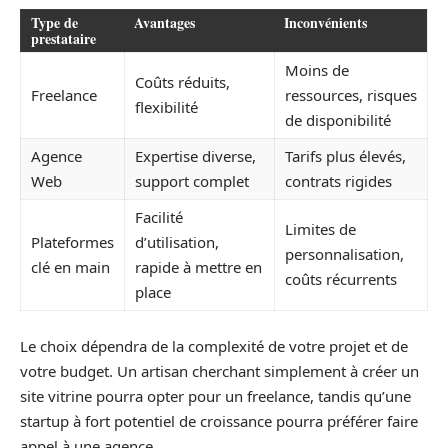
Type de
Avantages
Inconvénients
prestataire
Moins de
Coûts réduits,
Freelance
ressources, risques
flexibilité
de disponibilité
Agence
Expertise diverse,
Tarifs plus élevés,
Web
support complet
contrats rigides
Facilité
Limites de
Plateformes
d’utilisation,
personnalisation,
clé en main
rapide à mettre en
coûts récurrents
place
Le choix dépendra de la complexité de votre projet et de
votre budget. Un artisan cherchant simplement à créer un
site vitrine pourra opter pour un freelance, tandis qu’une
startup à fort potentiel de croissance pourra préférer faire
appel à une agence.