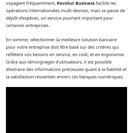
voyagent fréquemment,
Revolut Business
facilite les
opérations internationales multi-devises, mais se passe de
dépôt d’espèces, un service pourtant important pour
certaines entreprises.
En somme, sélectionner la meilleure solution bancaire
pour votre entreprise doit être basé sur des critères qui
reflètent vos besoins en service, en coût, et en ergonomie.
Grâce aux témoignages d’utilisateurs, il est possible
d’extraire des informations précieuses quant à la fiabilité et
la satisfaction ressenties envers ces banques numériques.