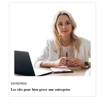
ENTREPRISE
Les clés pour bien gérer une entreprise