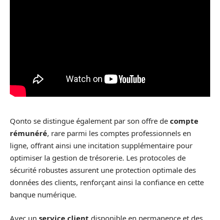
Qonto se distingue également par son offre de
compte
rémunéré
, rare parmi les comptes professionnels en
ligne, offrant ainsi une incitation supplémentaire pour
optimiser la gestion de trésorerie. Les protocoles de
sécurité robustes assurent une protection optimale des
données des clients, renforçant ainsi la confiance en cette
banque numérique.
Avec un
service client
disponible en permanence et des