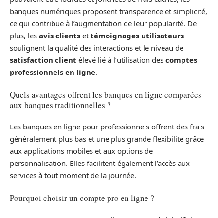
banques numériques proposent transparence et simplicité,
ce qui contribue à l’augmentation de leur popularité. De
plus, les
avis clients
et
témoignages utilisateurs
soulignent la qualité des interactions et le niveau de
satisfaction client
élevé lié à l’utilisation des
comptes
professionnels en ligne
.
Quels avantages offrent les banques en ligne comparées
aux banques traditionnelles ?
Les banques en ligne pour professionnels offrent des frais
généralement plus bas et une plus grande flexibilité grâce
aux applications mobiles et aux options de
personnalisation. Elles facilitent également l’accès aux
services à tout moment de la journée.
Pourquoi choisir un compte pro en ligne ?