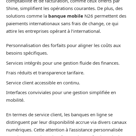
comptabilité et de facturation, comme ceux offerts par
Shine, simplifient les opérations courantes. De plus, des
solutions comme la
banque mobile
N26 permettent des
paiements internationaux sans frais de change, ce qui
attire les entreprises opérant à l’international.
Personnalisation des forfaits pour aligner les coûts aux
besoins spécifiques.
Services intégrés pour une gestion fluide des finances.
Frais réduits et transparence tarifaire.
Service client accessible en continu.
Interfaces conviviales pour une gestion simplifiée en
mobilité.
En termes de service client, les banques en ligne se
distinguent par leur disponibilité accrue via divers canaux
numériques. Cette attention à l’assistance personnalisée