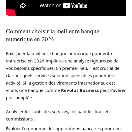
Comment choisir la meilleure banque
numérique en 2026
Envisager la meilleure banque numérique pour votre
entreprise en 2026 implique une analyse rigoureuse de
vos besoins spécifiques. En premier lieu, il est crucial de
clarifier quels services sont indispensables pour votre
activité. Si la gestion des virements internationaux est
vitale, une banque comme
Revolut Business
peut s’avérer
plus adaptée.
Analyser les coûts des services, incluant les frais et
commissions.
Évaluer l’ergonomie des applications bancaires pour une