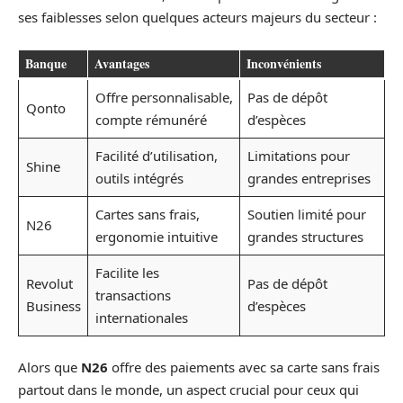
ses faiblesses selon quelques acteurs majeurs du secteur :
Banque
Avantages
Inconvénients
Offre personnalisable,
Pas de dépôt
Qonto
compte rémunéré
d’espèces
Facilité d’utilisation,
Limitations pour
Shine
outils intégrés
grandes entreprises
Cartes sans frais,
Soutien limité pour
N26
ergonomie intuitive
grandes structures
Facilite les
Revolut
Pas de dépôt
transactions
Business
d’espèces
internationales
Alors que
N26
offre des paiements avec sa carte sans frais
partout dans le monde, un aspect crucial pour ceux qui