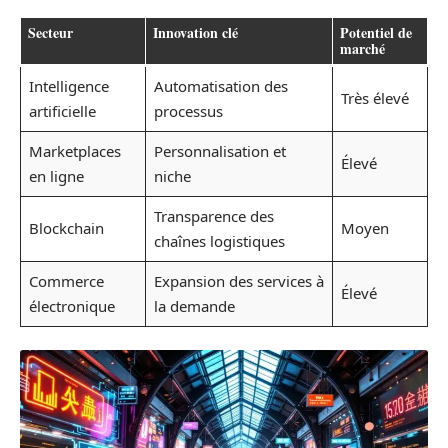
Secteur
Innovation clé
Potentiel de
marché
Intelligence
Automatisation des
Très élevé
artificielle
processus
Marketplaces
Personnalisation et
Élevé
en ligne
niche
Transparence des
Blockchain
Moyen
chaînes logistiques
Commerce
Expansion des services à
Élevé
électronique
la demande