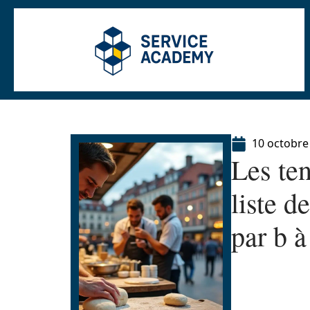
10 octobre
Les te
liste 
par b à