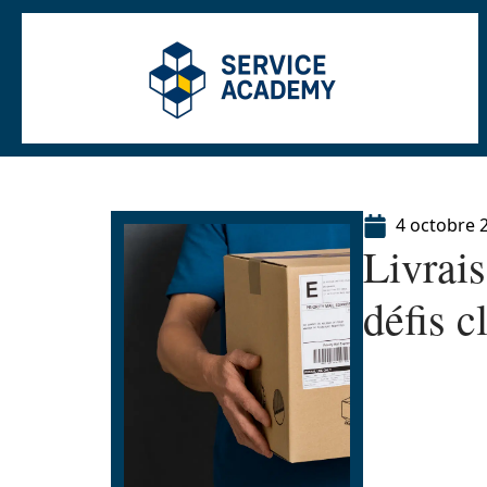
4 octobre 
Livrais
défis c