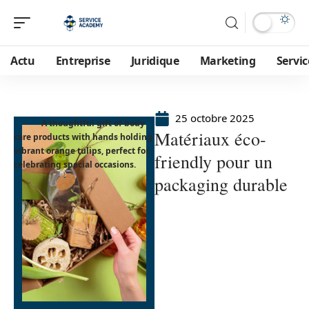
Actu
Entreprise
Juridique
Marketing
Servic
25 octobre 2025
A thoughtful gift of body
Matériaux éco-
care products with hands holding
vibrant orange tulips, perfect for
friendly pour un
celebrating special occasions.
packaging durable