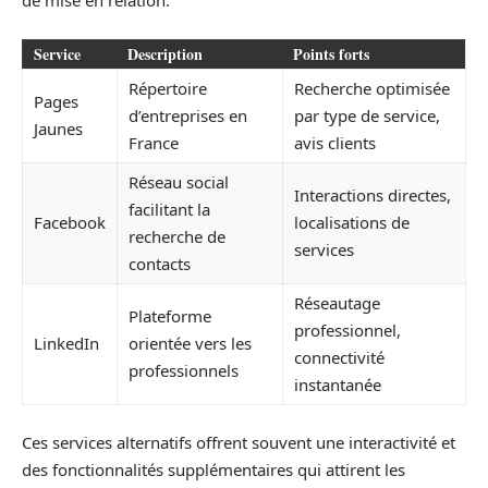
de mise en relation.
Service
Description
Points forts
Répertoire
Recherche optimisée
Pages
d’entreprises en
par type de service,
Jaunes
France
avis clients
Réseau social
Interactions directes,
facilitant la
Facebook
localisations de
recherche de
services
contacts
Réseautage
Plateforme
professionnel,
LinkedIn
orientée vers les
connectivité
professionnels
instantanée
Ces services alternatifs offrent souvent une interactivité et
des fonctionnalités supplémentaires qui attirent les