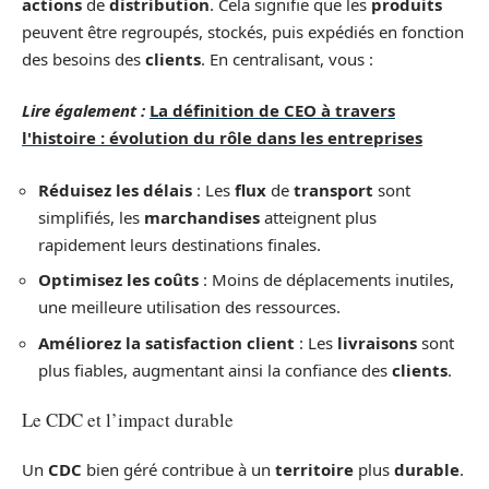
actions
de
distribution
. Cela signifie que les
produits
peuvent être regroupés, stockés, puis expédiés en fonction
des besoins des
clients
. En centralisant, vous :
Lire également :
La définition de CEO à travers
l'histoire : évolution du rôle dans les entreprises
Réduisez les délais
: Les
flux
de
transport
sont
simplifiés, les
marchandises
atteignent plus
rapidement leurs destinations finales.
Optimisez les coûts
: Moins de déplacements inutiles,
une meilleure utilisation des ressources.
Améliorez la satisfaction client
: Les
livraisons
sont
plus fiables, augmentant ainsi la confiance des
clients
.
Le CDC et l’impact durable
Un
CDC
bien géré contribue à un
territoire
plus
durable
.