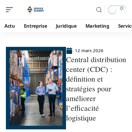
Actu
Entreprise
Juridique
Marketing
Servic
12 mars 2026
Central distribution
center (CDC) :
définition et
stratégies pour
améliorer
l’efficacité
logistique