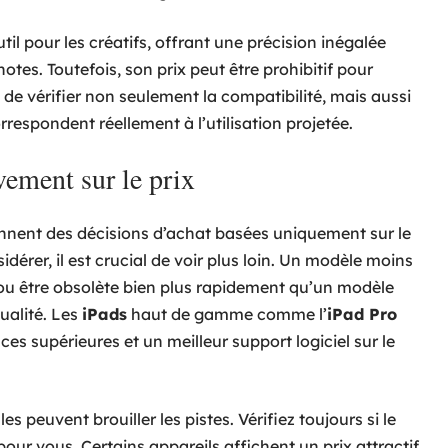
til pour les créatifs, offrant une précision inégalée
notes. Toutefois, son prix peut être prohibitif pour
é de vérifier non seulement la compatibilité, mais aussi
respondent réellement à l’utilisation projetée.
vement sur le prix
nnent des décisions d’achat basées uniquement sur le
idérer, il est crucial de voir plus loin. Un modèle moins
 ou être obsolète bien plus rapidement qu’un modèle
ualité. Les
iPads
haut de gamme comme l’
iPad Pro
ces supérieures et un meilleur support logiciel sur le
s peuvent brouiller les pistes. Vérifiez toujours si le
our vous. Certains appareils affichent un prix attractif,