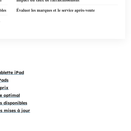
bles
Évaluer les marques et le service après-vente
à
ablette iPad
Pads
prix
ge optimal
s disponibles
es mises à jour