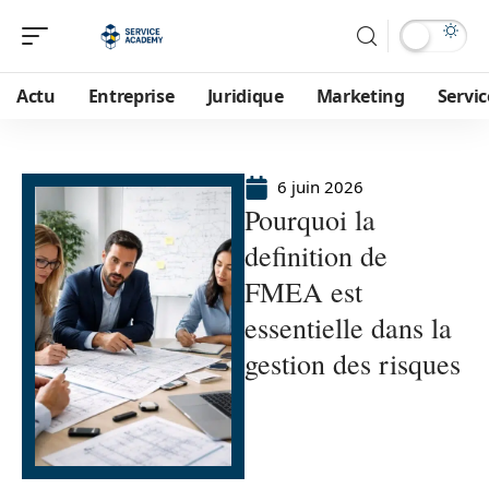
Actu
Entreprise
Juridique
Marketing
Servic
6 juin 2026
Pourquoi la
definition de
FMEA est
essentielle dans la
gestion des risques