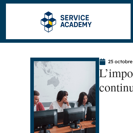
25 octobre
L’impo
contin