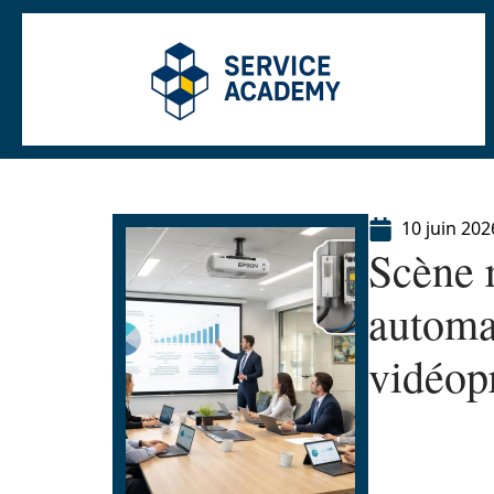
10 juin 202
Scène r
automa
vidéop