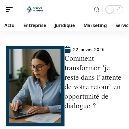
Actu
Entreprise
Juridique
Marketing
Servic
22 janvier 2026
Comment
transformer ‘je
reste dans l’attente
de votre retour’ en
opportunité de
dialogue ?