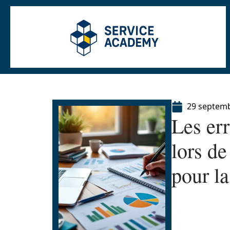
29 septem
Les err
lors d
pour l